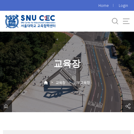
바
Home
Login
로
가
기
메
뉴
교육장
>
>
교육장
남부교육장