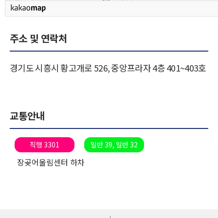
주소 및 연락처
경기도 시흥시 황고개로
526, 중앙프라자 4층 401~403호
교통안내
직행 3301
일반 39, 일반 32
장곶어울림센터 하차