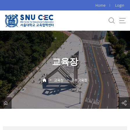
바
Home
Login
로
가
기
메
뉴
교육장
>
>
교육장
중부교육장